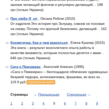
заноем читающий фэнтези и регулярно делающий… 198
грн (только Украина)
Про любо ff_on
, Оксана Робски (2010)
48
От издателя:Это история про Золушку, совсем не похожая
на сказку. Потому что крупный бизнесмен, делающий… 162
грн (только Украина)
Косметичка. Как и чем краситься
, Елена Кушнир (2015)
49
Эта книга – результат многолетнего опыта работы в
качестве визажиста, которым полностью делятся с вами…
646 грн (только Украина)
Сага о Певзнерах
, Анатолий Алексин (1995)
50
«Сага о Певзнерах» – беспощадное обличение чудовищных
безумий террора, антисемитизма, фашизма, во всех их…
119.9 руб
электронная книга
Страницы
←
Предыдущая
Следующая
→
1
2
3
4
5
6
7
8
9